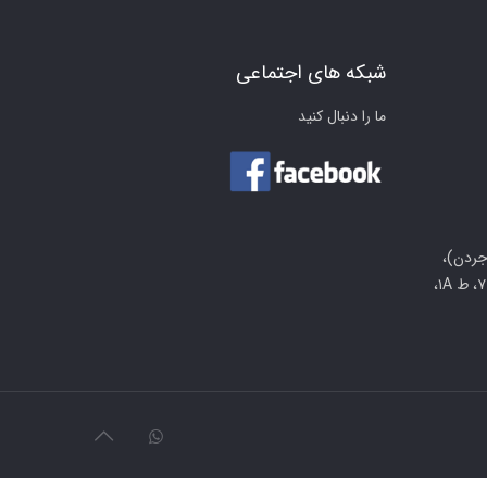
شبکه های اجتماعی
ما را دنبال کنید
جردن)،
کوچه والی نژاد، جنب پارک خشایار، پ ۷، ط ۱A،