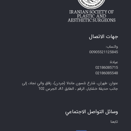
جهات الاتصال
واتساب:
00905521125845
عيادة:
02186085715
02186085548
عنوان: طهران، شارع نلسون ماندلا (جردن)، زقاق والي نجاد، إلى
جانب حديقة خشايار، الرقم ، الطابق A1، الجرس 102
وسائل التواصل الاجتماعي
تابعنا